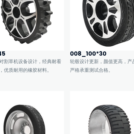
45
008_100*30
对割草机设备设计，经典耐看
轮毂设计更新，颜值更高，产
，优质耐用的橡胶材料。
严格承重测试合格。