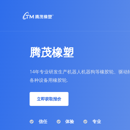
跳
至
内
容
腾茂橡塑
14年专业研发生产机器人机器狗等橡胶轮、驱动
各种设备用橡胶轮.
立即获取报价
信任
体验
专业