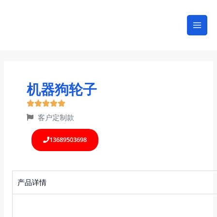
跳
Mai
至
Men
内
容
机器狗轮子
客户定制款
13689503698
产品详情