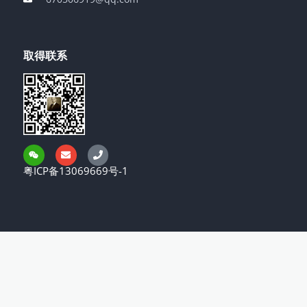
取得联系
W
E
P
e
n
h
i
v
o
粤ICP备13069669号-1
x
e
n
i
l
e
n
o
p
e