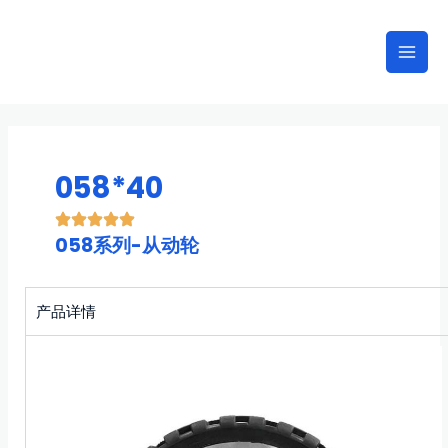
跳
Mai
至
Men
内
容
058*40
058系列-从动轮
产品详情