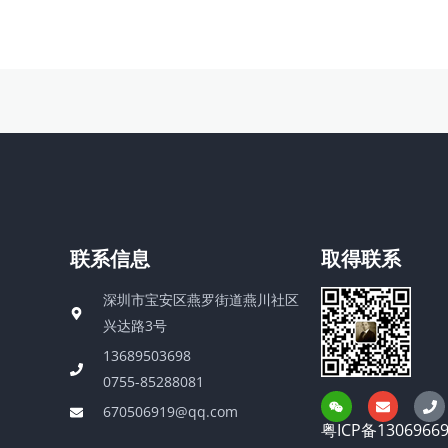
联系信息
取得联系
深圳市宝安区燕罗街道燕川社区
兴达路3号
13689503698
0755-85288081
W
E
P
e
n
h
670506919@qq.com
i
v
o
粤ICP备1306966
x
e
n